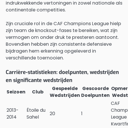
indrukwekkende vertoningen in zowel nationale als
continentale competities.
Zijn cruciale rol in de CAF Champions League hielp
zijn team de knockout-fases te bereiken, wat zijn
vermogen om onder druk te presteren aantoont.
Bovendien hebben zijn consistente defensieve
bijdragen hem erkenning opgeleverd in
verschillende toernooien.
Carrière-statistieken: doelpunten, wedstrijden
en significante wedstrijden
Gespeelde
Gescoorde
Opmerk
Seizoen
Club
Wedstrijden
Doelpunten
Wedst
CAF
2013-
Étoile du
Champi
20
1
2014
Sahel
League
Kwartfi