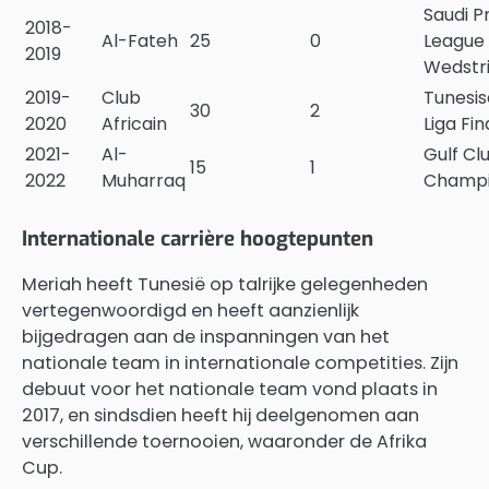
Saudi P
2018-
Al-Fateh
25
0
League
2019
Wedstri
2019-
Club
Tunesi
30
2
2020
Africain
Liga Fin
2021-
Al-
Gulf Cl
15
1
2022
Muharraq
Champi
Internationale carrière hoogtepunten
Meriah heeft Tunesië op talrijke gelegenheden
vertegenwoordigd en heeft aanzienlijk
bijgedragen aan de inspanningen van het
nationale team in internationale competities. Zijn
debuut voor het nationale team vond plaats in
2017, en sindsdien heeft hij deelgenomen aan
verschillende toernooien, waaronder de Afrika
Cup.