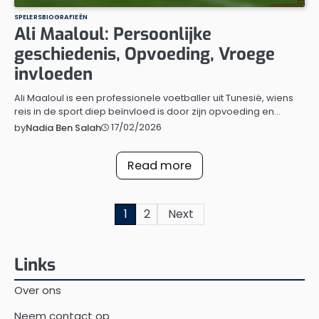
SPELERSBIOGRAFIEËN
Ali Maaloul: Persoonlijke
geschiedenis, Opvoeding, Vroege
invloeden
Ali Maaloul is een professionele voetballer uit Tunesië, wiens
reis in de sport diep beïnvloed is door zijn opvoeding en…
17/02/2026
by
Nadia Ben Salah
Read more
Posts
1
2
Next
pagination
Links
Over ons
Neem contact op