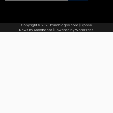
for:
Copyright © 2026
krumblagov.com
| Expose
News by
Ascendoor
| Powered by
WordPress
.