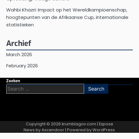
Wahbi Khazri: Impact op het Wereldkampioenschap,
hoogtepunten van de Afrikaanse Cup, internationale
statistieken
Archief
March 2026
February 2026
Zoeken
Search
for:
Copyright © 2026
krumblagov.com
| Expose
News by
Ascendoor
| Powered by
WordPress
.